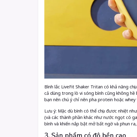
Bình lắc LiveFit Shaker Tritan có khả năng ch
cả dùng trong lò vi sóng bình cũng không hề 
bạn nên chú ý chỉ nên pha protein hoặc whey 
Lưu ý: Mặc dù bình có thể chịu đươc nhiệt n
(và các thành phần khác như nước ngọt có gas 
bình và khiến nắp bật mở bất ngờ và phun ra,
3. Sản phẩm có độ bền cao