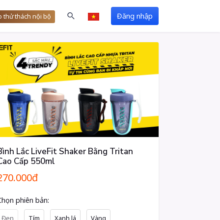
Đăng nhập
 thử thách nội bộ
Bình Lắc LiveFit Shaker Bằng Tritan
Cao Cấp 550ml
270.000đ
Chọn phiên bản:
Đen
Tím
Xanh lá
Vàng