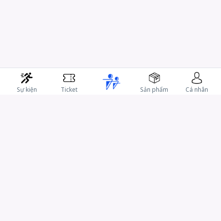
Sự kiện
Ticket
Sản phẩm
Cá nhân
CÔNG TY CỔ PHẦN IRACE
-
Hotline: 0902316831
Email: support@irace.vn
B-00.02 Sarica, KĐT Sala, Đường D9, P. An Khánh, TP. HCM
Mã số doanh nghiệp: 0315105285 do Sở Kế hoạch và Đầu tư
TP.HCM cấp lần 2 ngày 12/04/19