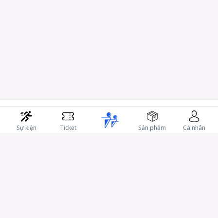
Sự kiện
Ticket
Sản phẩm
Cá nhân
CÔNG TY CỔ PHẦN IRACE
-
Hotline: 0902316831
Email: support@irace.vn
B-00.02 Sarica, KĐT Sala, Đường D9, P. An Khánh, TP. HCM
Mã số doanh nghiệp: 0315105285 do Sở Kế hoạch và Đầu tư
TP.HCM cấp lần 2 ngày 12/04/19