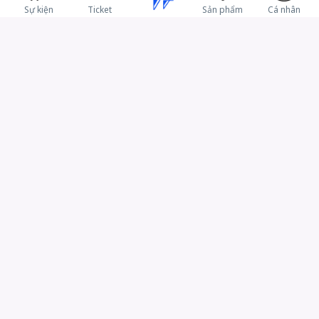
Sự kiện
Ticket
Sản phẩm
Cá nhân
CÔNG TY CỔ PHẦN IRACE
-
Hotline: 0902316831
Email: support@irace.vn
B-00.02 Sarica, KĐT Sala, Đường D9, P. An Khánh, TP. HCM
Mã số doanh nghiệp: 0315105285 do Sở Kế hoạch và Đầu tư
TP.HCM cấp lần 2 ngày 12/04/19
Chính sách bảo mật
Điều khoản thanh toán
Điều khoản sử dụng