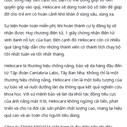
quyên góp vào quỹ, Heliocare sẽ dùng toàn bộ số tiền để giúp
đỡ cho trẻ em có hoàn cảnh khó khăn ở vùng sâu, vùng xa.
Sự kiện hoàn toàn miễn phí, khi hoàn thành cự ly đăng ký sẽ
nhận được Huy chương điện tử, 1 giấy chứng nhận điện tử
vinh danh nỗ lực của bạn. Bên cạnh đó Heliocare còn có nhiều
quà tặng hấp dẫn cho những thành viên có thành tích chạy bộ
tốt nhất tuần và tốt nhất tháng.
Heliocare là thương hiệu chống nắng, bảo vệ da hàng đầu đến
từ Tập đoàn Cantabria Labs, Tây Ban Nha. Không chỉ là một
thương hiệu chống nắng, Heliocare còn là một biểu tượng của
sự bảo vệ và nuôi dưỡng làn da thông qua kết quả nghiên cứu
khoa học. Với sứ mệnh bảo vệ làn da khỏi tác động tiêu cực
của ánh nắng mặt trời, Heliocare không ngừng cải tiến, phát
triển và cho ra đời các sản phẩm chất lượng cao, mang lại hiệu
quả cao và an toàn cho người tiêu dùng.
Công ty TNHH NEOASIA Việt Nam là đại diện tiếp thị độc