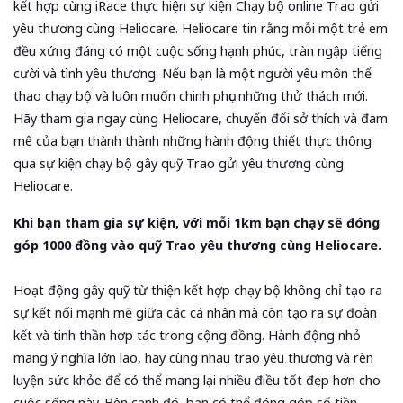
kết hợp cùng iRace thực hiện sự kiện Chạy bộ online Trao gửi
yêu thương cùng Heliocare. Heliocare tin rằng mỗi một trẻ em
đều xứng đáng có một cuộc sống hạnh phúc, tràn ngập tiếng
cười và tình yêu thương. Nếu bạn là một người yêu môn thể
thao chạy bộ và luôn muốn chinh phục những thử thách mới.
Hãy tham gia ngay cùng Heliocare, chuyển đổi sở thích và đam
mê của bạn thành thành những hành động thiết thực thông
qua sự kiện chạy bộ gây quỹ Trao gửi yêu thương cùng
Heliocare.
Khi bạn tham gia sự kiện, với mỗi 1km bạn chạy sẽ đóng
góp 1000 đồng vào quỹ Trao yêu thương cùng Heliocare.
Hoạt động gây quỹ từ thiện kết hợp chạy bộ không chỉ tạo ra
sự kết nối mạnh mẽ giữa các cá nhân mà còn tạo ra sự đoàn
kết và tinh thần hợp tác trong cộng đồng. Hành động nhỏ
mang ý nghĩa lớn lao, hãy cùng nhau trao yêu thương và rèn
luyện sức khỏe để có thể mang lại nhiều điều tốt đẹp hơn cho
cuộc sống này. Bên cạnh đó, bạn có thể đóng góp số tiền